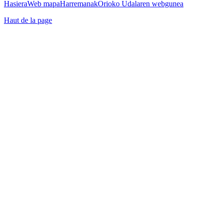
Hasiera
Web mapa
Harremanak
Orioko Udalaren webgunea
Haut de la page