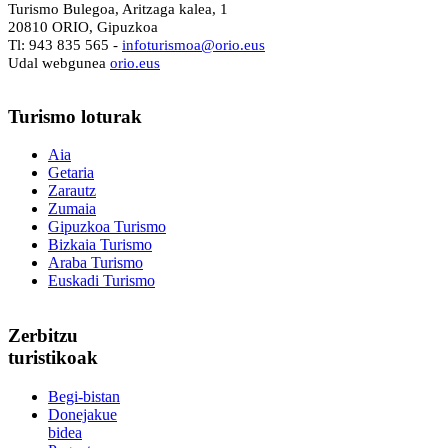
Turismo Bulegoa, Aritzaga kalea, 1
20810 ORIO, Gipuzkoa
Tl: 943 835 565 -
i
nfoturismoa@orio.eus
Udal webgunea
orio.eus
Turismo
loturak
Aia
Getaria
Zarautz
Zumaia
Gipuzkoa Turismo
Bizkaia Turismo
Araba Turismo
Euskadi Turismo
Zerbitzu
turistikoak
Begi-bistan
Donejakue
bidea