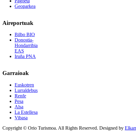
Pagoeta
Geoparkea
Aireportuak
Bilbo BIO
Donostia-
Hondarribia
EAS
Iruña PNA
Garraioak
Euskotren
Lurraldebus
Renfe
Pesa
Alsa
La Estellesa
Vibasa
Copyright © Orio Turismoa. All Rights Reserved.
Designed by
Elkar