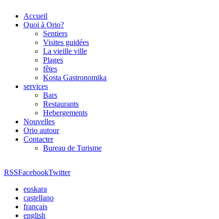
Accueil
Quoi à Orio?
Sentiers
Visites guidées
La vieille ville
Plages
fêtes
Kosta Gastronomika
services
Bars
Restaurants
Hebergements
Nouvelles
Orio autour
Contacter
Bureau de Turisme
RSS
Facebook
Twitter
euskara
castellano
français
english