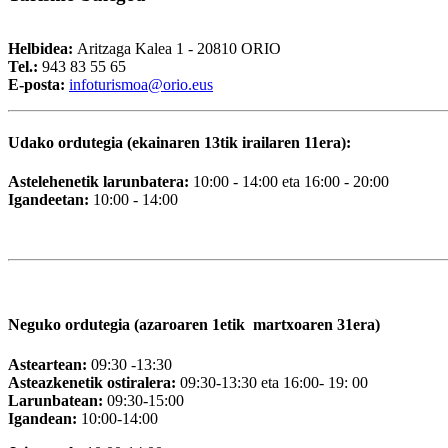
Helbidea:
Aritzaga Kalea 1 - 20810 ORIO
Tel.:
943 83 55 65
E-posta:
i
nfoturismoa@orio.eus
Udako ordutegia (ekainaren 13tik irailaren 11era):
Astelehenetik larunbatera:
10:00 - 14:00 eta 16:00 - 20:00
Igandeetan:
10:00 - 14:00
Neguko ordutegia (azaroaren 1etik martxoaren 31era)
Asteartean:
09:30 -13:30
Asteazkenetik ostiralera:
09:30-13:30 eta 16:00- 19: 00
Larunbatean:
09:30-15:00
Igandean:
10:00-14:00