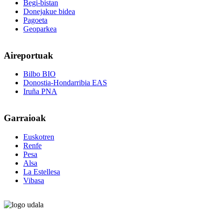
Begi-bistan
Donejakue bidea
Pagoeta
Geoparkea
Aireportuak
Bilbo BIO
Donostia-Hondarribia EAS
Iruña PNA
Garraioak
Euskotren
Renfe
Pesa
Alsa
La Estellesa
Vibasa