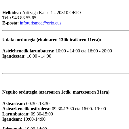
Helbidea:
Aritzaga Kalea 1 - 20810 ORIO
Tel.:
943 83 55 65
E-posta:
i
nfoturismoa@orio.eus
Udako ordutegia (ekainaren 13tik irailaren 11era):
Astelehenetik larunbatera:
10:00 - 14:00 eta 16:00 - 20:00
Igandeetan:
10:00 - 14:00
Neguko ordutegia (azaroaren 1etik martxoaren 31era)
Asteartean:
09:30 -13:30
Asteazkenetik ostiralera:
09:30-13:30 eta 16:00- 19: 00
Larunbatean:
09:30-15:00
Igandean:
10:00-14:00
Jaiegunak
: 10:00-14:00