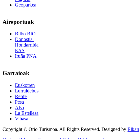
Geoparkea
Aireportuak
Bilbo BIO
Donostia-
Hondarribia
EAS
Iruña PNA
Garraioak
Euskotren
Lurraldebus
Renfe
Pesa
Alsa
La Estellesa
Vibasa
Copyright © Orio Turismoa. All Rights Reserved.
Designed by
Elkar