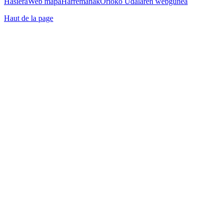
Hasiera
Web mapa
Harremanak
Orioko Udalaren webgunea
Haut de la page