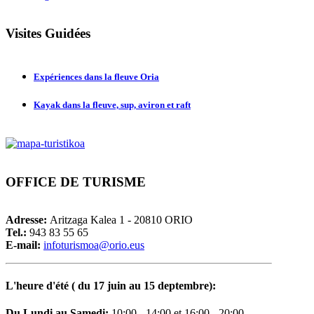
Visites
Guidées
Expériences dans la fleuve Oria
Kayak dans la fleuve, sup, aviron et raft
OFFICE
DE TURISME
Adresse:
Aritzaga Kalea 1 - 20810 ORIO
Tel.:
943 83 55 65
E-mail:
i
nfoturismoa@orio.eus
L'heure d'été ( du 17 juin au 15 deptembre)
:
D
u Lundi au Samedi
:
10:00 - 14:00 et 16:00 - 20:00