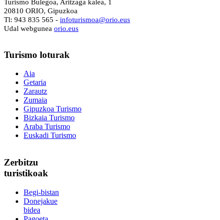
Turismo Bulegoa, Aritzaga kalea, 1
20810 ORIO, Gipuzkoa
Tl: 943 835 565 -
i
nfoturismoa@orio.eus
Udal webgunea
orio.eus
Turismo
loturak
Aia
Getaria
Zarautz
Zumaia
Gipuzkoa Turismo
Bizkaia Turismo
Araba Turismo
Euskadi Turismo
Zerbitzu
turistikoak
Begi-bistan
Donejakue
bidea
Pagoeta