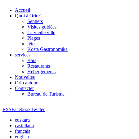
Accueil
Quoi à Orio?
Sentiers
Visites guidées
La vieille ville
Plages
fêtes
Kosta Gastronomika
services
Bars
Restaurants
Hebergements
Nouvelles
Orio autour
Contacter
Bureau de Turisme
RSS
Facebook
Twitter
euskara
castellano
français
english