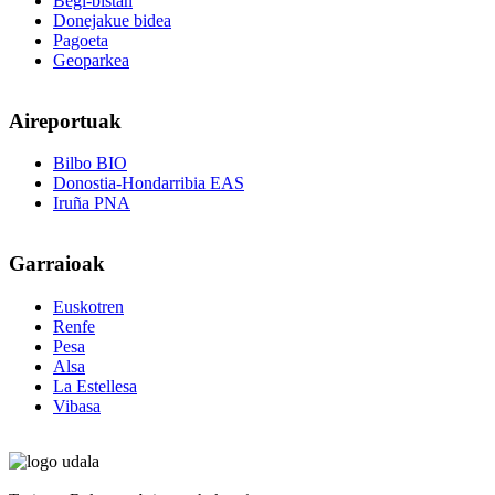
Begi-bistan
Donejakue bidea
Pagoeta
Geoparkea
Aireportuak
Bilbo BIO
Donostia-Hondarribia EAS
Iruña PNA
Garraioak
Euskotren
Renfe
Pesa
Alsa
La Estellesa
Vibasa