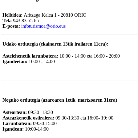
Helbidea:
Aritzaga Kalea 1 - 20810 ORIO
Tel.:
943 83 55 65
E-posta:
i
nfoturismoa@orio.eus
Udako ordutegia (ekainaren 13tik irailaren 11era):
Astelehenetik larunbatera:
10:00 - 14:00 eta 16:00 - 20:00
Igandeetan:
10:00 - 14:00
Neguko ordutegia (azaroaren 1etik martxoaren 31era)
Asteartean:
09:30 -13:30
Asteazkenetik ostiralera:
09:30-13:30 eta 16:00- 19: 00
Larunbatean:
09:30-15:00
Igandean:
10:00-14:00