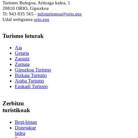
Turismo Bulegoa, Aritzaga kalea, 1
20810 ORIO, Gipuzkoa
Tl: 943 835 565 -
i
nfoturismoa@orio.eus
Udal webgunea
orio.eus
Turismo
loturak
Aia
Getaria
Zarautz
Zumaia
Gipuzkoa Turismo
Bizkaia Turismo
Araba Turismo
Euskadi Turismo
Zerbitzu
turistikoak
Begi-bistan
Donejakue
bidea