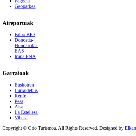
Pagoeta
Geoparkea
Aireportuak
Bilbo BIO
Donostia-
Hondarribia
EAS
Iruña PNA
Garraioak
Euskotren
Lurraldebus
Renfe
Pesa
Alsa
La Estellesa
Vibasa
Copyright © Orio Turismoa. All Rights Reserved.
Designed by
Elkar