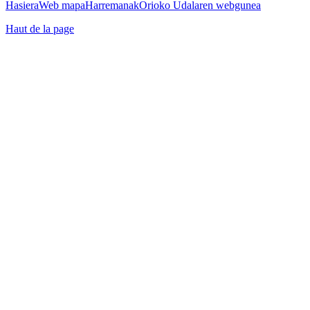
Hasiera
Web mapa
Harremanak
Orioko Udalaren webgunea
Haut de la page