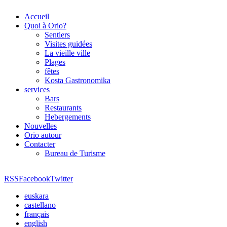
Accueil
Quoi à Orio?
Sentiers
Visites guidées
La vieille ville
Plages
fêtes
Kosta Gastronomika
services
Bars
Restaurants
Hebergements
Nouvelles
Orio autour
Contacter
Bureau de Turisme
RSS
Facebook
Twitter
euskara
castellano
français
english