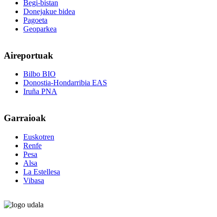
Begi-bistan
Donejakue bidea
Pagoeta
Geoparkea
Aireportuak
Bilbo BIO
Donostia-Hondarribia EAS
Iruña PNA
Garraioak
Euskotren
Renfe
Pesa
Alsa
La Estellesa
Vibasa