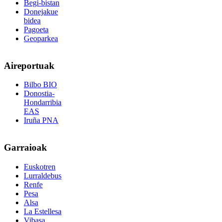
Begi-bistan
Donejakue
bidea
Pagoeta
Geoparkea
Aireportuak
Bilbo BIO
Donostia-
Hondarribia
EAS
Iruña PNA
Garraioak
Euskotren
Lurraldebus
Renfe
Pesa
Alsa
La Estellesa
Vibasa