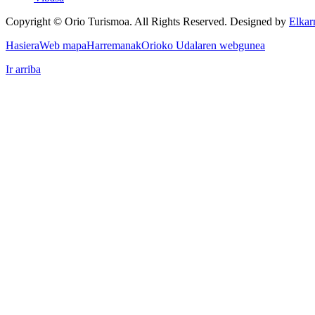
Copyright © Orio Turismoa. All Rights Reserved.
Designed by
Elkar
Hasiera
Web mapa
Harremanak
Orioko Udalaren webgunea
Ir arriba