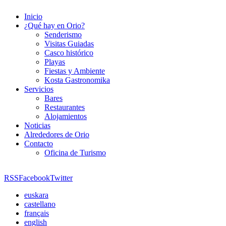
Inicio
¿Qué hay en Orio?
Senderismo
Visitas Guiadas
Casco histórico
Playas
Fiestas y Ambiente
Kosta Gastronomika
Servicios
Bares
Restaurantes
Alojamientos
Noticias
Alrededores de Orio
Contacto
Oficina de Turismo
RSS
Facebook
Twitter
euskara
castellano
français
english