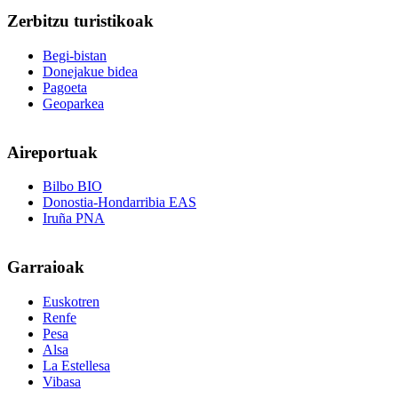
Zerbitzu
turistikoak
Begi-bistan
Donejakue bidea
Pagoeta
Geoparkea
Aireportuak
Bilbo BIO
Donostia-Hondarribia EAS
Iruña PNA
Garraioak
Euskotren
Renfe
Pesa
Alsa
La Estellesa
Vibasa