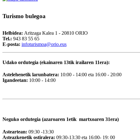
Turismo
bulegoa
Helbidea:
Aritzaga Kalea 1 - 20810 ORIO
Tel.:
943 83 55 65
E-posta:
i
nfoturismoa@orio.eus
Udako ordutegia (ekainaren 13tik irailaren 11era):
Astelehenetik larunbatera:
10:00 - 14:00 eta 16:00 - 20:00
Igandeetan:
10:00 - 14:00
Neguko ordutegia (azaroaren 1etik martxoaren 31era)
Asteartean:
09:30 -13:30
Asteazkenetik ostiralera:
09:30-13:30 eta 16:00- 19: 00