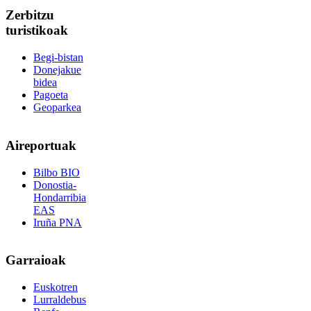
Zerbitzu
turistikoak
Begi-bistan
Donejakue
bidea
Pagoeta
Geoparkea
Aireportuak
Bilbo BIO
Donostia-
Hondarribia
EAS
Iruña PNA
Garraioak
Euskotren
Lurraldebus