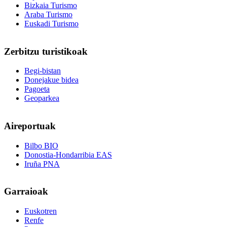
Bizkaia Turismo
Araba Turismo
Euskadi Turismo
Zerbitzu
turistikoak
Begi-bistan
Donejakue bidea
Pagoeta
Geoparkea
Aireportuak
Bilbo BIO
Donostia-Hondarribia EAS
Iruña PNA
Garraioak
Euskotren
Renfe