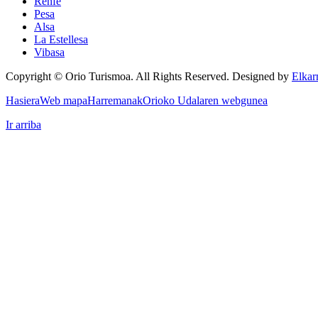
Renfe
Pesa
Alsa
La Estellesa
Vibasa
Copyright © Orio Turismoa. All Rights Reserved.
Designed by
Elkar
Hasiera
Web mapa
Harremanak
Orioko Udalaren webgunea
Ir arriba