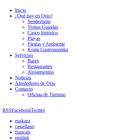
Inicio
¿Qué hay en Orio?
Senderismo
Visitas Guiadas
Casco histórico
Playas
Fiestas y Ambiente
Kosta Gastronomika
Servicios
Bares
Restaurantes
Alojamientos
Noticias
Alrededores de Orio
Contacto
Oficina de Turismo
RSS
Facebook
Twitter
euskara
castellano
français
english