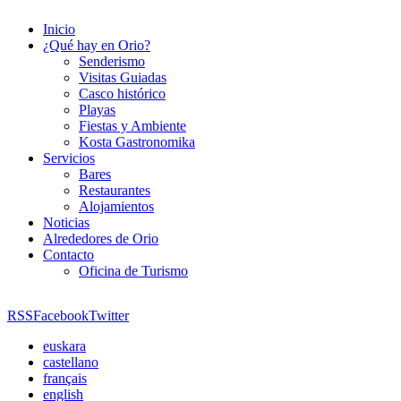
Inicio
¿Qué hay en Orio?
Senderismo
Visitas Guiadas
Casco histórico
Playas
Fiestas y Ambiente
Kosta Gastronomika
Servicios
Bares
Restaurantes
Alojamientos
Noticias
Alrededores de Orio
Contacto
Oficina de Turismo
RSS
Facebook
Twitter
euskara
castellano
français
english