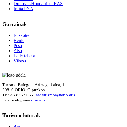
Donostia-Hondarribia EAS
Iruña PNA
Garraioak
Euskotren
Renfe
Pesa
Alsa
La Estellesa
Vibasa
Turismo Bulegoa, Aritzaga kalea, 1
20810 ORIO, Gipuzkoa
Tl: 943 835 565 -
i
nfoturismoa@orio.eus
Udal webgunea
orio.eus
Turismo
loturak
Aia