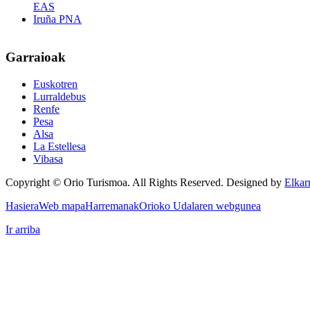
EAS
Iruña PNA
Garraioak
Euskotren
Lurraldebus
Renfe
Pesa
Alsa
La Estellesa
Vibasa
Copyright © Orio Turismoa. All Rights Reserved.
Designed by
Elkar
Hasiera
Web mapa
Harremanak
Orioko Udalaren webgunea
Ir arriba