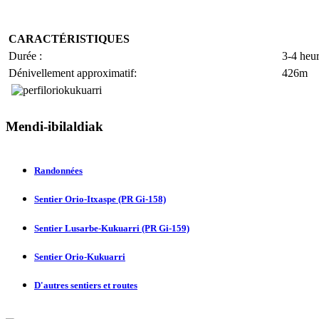
CARACTÉRISTIQUES
Durée :
3-4 heu
Dénivellement approximatif:
426m
Mendi-ibilaldiak
Randonnées
Sentier Orio-Itxaspe (PR Gi-158)
Sentier Lusarbe-Kukuarri (PR Gi-159)
Sentier Orio-Kukuarri
D'autres sentiers et routes