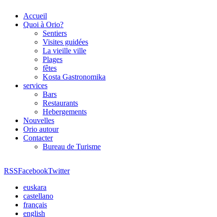
Accueil
Quoi à Orio?
Sentiers
Visites guidées
La vieille ville
Plages
fêtes
Kosta Gastronomika
services
Bars
Restaurants
Hebergements
Nouvelles
Orio autour
Contacter
Bureau de Turisme
RSS
Facebook
Twitter
euskara
castellano
français
english