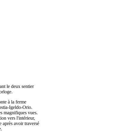
sant le deux sentier
orloge.
onte à la ferme
ostia-Igeldo-Orio.
es magnifiques vues.
on vers l'intérieur,
e après avoir traversé
e.