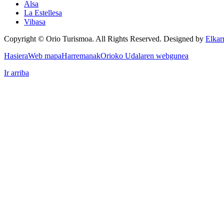
Alsa
La Estellesa
Vibasa
Copyright © Orio Turismoa. All Rights Reserved.
Designed by
Elkar
Hasiera
Web mapa
Harremanak
Orioko Udalaren webgunea
Ir arriba