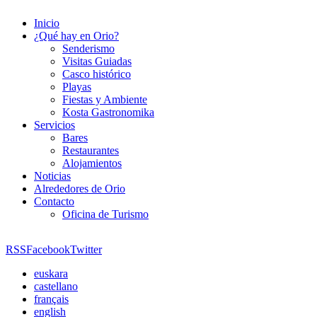
Inicio
¿Qué hay en Orio?
Senderismo
Visitas Guiadas
Casco histórico
Playas
Fiestas y Ambiente
Kosta Gastronomika
Servicios
Bares
Restaurantes
Alojamientos
Noticias
Alrededores de Orio
Contacto
Oficina de Turismo
RSS
Facebook
Twitter
euskara
castellano
français
english