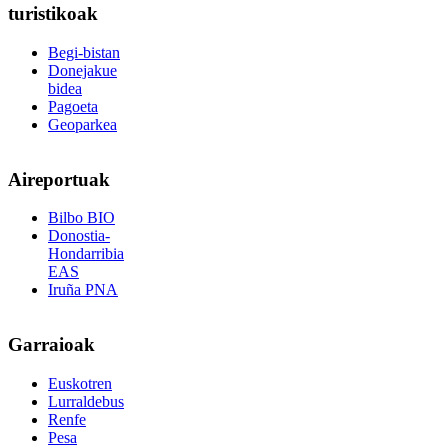
turistikoak
Begi-bistan
Donejakue
bidea
Pagoeta
Geoparkea
Aireportuak
Bilbo BIO
Donostia-
Hondarribia
EAS
Iruña PNA
Garraioak
Euskotren
Lurraldebus
Renfe
Pesa