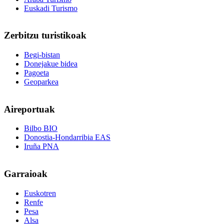
Euskadi Turismo
Zerbitzu
turistikoak
Begi-bistan
Donejakue bidea
Pagoeta
Geoparkea
Aireportuak
Bilbo BIO
Donostia-Hondarribia EAS
Iruña PNA
Garraioak
Euskotren
Renfe
Pesa
Alsa