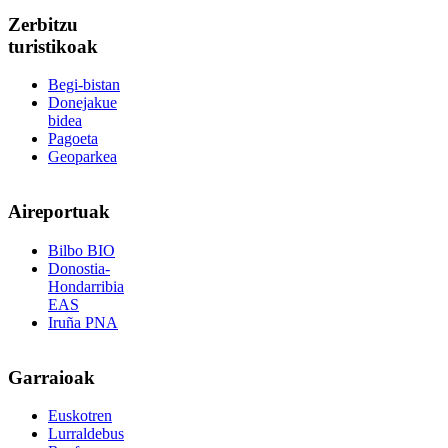
Zerbitzu
turistikoak
Begi-bistan
Donejakue
bidea
Pagoeta
Geoparkea
Aireportuak
Bilbo BIO
Donostia-
Hondarribia
EAS
Iruña PNA
Garraioak
Euskotren
Lurraldebus