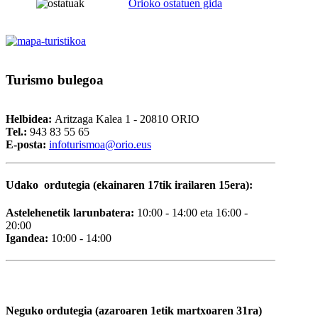
Orioko ostatuen gida
Turismo
bulegoa
Helbidea:
Aritzaga Kalea 1 - 20810 ORIO
Tel.:
943 83 55 65
E-posta:
i
nfoturismoa@orio.eus
Udako ordutegia (ekainaren 17tik irailaren 15era):
Astelehenetik larunbatera:
10:00 - 14:00 eta 16:00 -
20:00
Igandea:
10:00 - 14:00
Neguko ordutegia (azaroaren 1etik martxoaren 31ra)