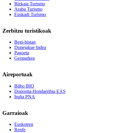
Bizkaia Turismo
Araba Turismo
Euskadi Turismo
Zerbitzu
turistikoak
Begi-bistan
Donejakue bidea
Pagoeta
Geoparkea
Aireportuak
Bilbo BIO
Donostia-Hondarribia EAS
Iruña PNA
Garraioak
Euskotren
Renfe