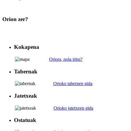
Orion
zer?
Kokapena
Oriora, nola iritsi?
Tabernak
Orioko tabernen gida
Jatetxeak
Orioko jatetxeen gida
Ostatuak