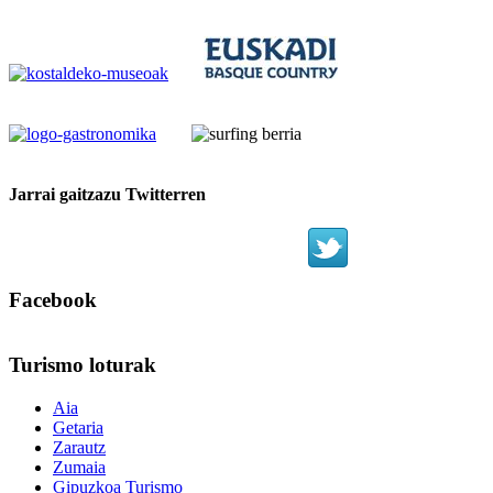
Jarrai gaitzazu Twitterren
Facebook
Turismo
loturak
Aia
Getaria
Zarautz
Zumaia
Gipuzkoa Turismo