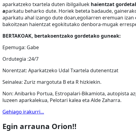
aparkatzeko txartela duten ibilgailuek
haientzat gordeta
a
parkatu beharko dute. Horiek beteta badaude, gainerak
aparkatu ahal izango dute doan,egoliarren eremuan izan 
bakoitzean haientzat egokitutako denbora-mugak errespe
BERTAKOAK, bertakoentzako gordetako guneak:
Epemuga: Gabe
Ordutegia :24/7
Norentzat: Aparkatzeko Udal Txartela dutenentzat
Seinalea: Zuriz margotuta B eta R hizkiekin.
Non: Anibarko Portua, Estropalari-Bikamiota, autopista azp
luzeen aparkalekua, Pelotari kalea eta Alde Zaharra.
Gehiago irakurri...
Egin arrauna Orion!!