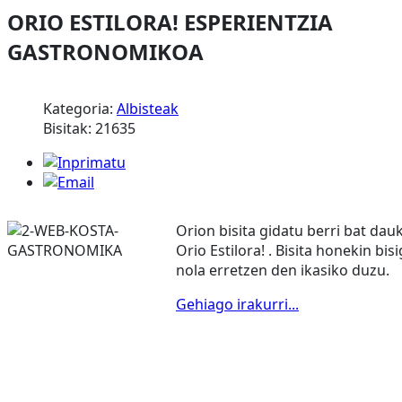
ORIO ESTILORA! ESPERIENTZIA
GASTRONOMIKOA
Kategoria:
Albisteak
Bisitak: 21635
Orion bisita gidatu berri bat da
Orio Estilora! . Bisita honekin bis
nola erretzen den ikasiko duzu.
Gehiago irakurri...