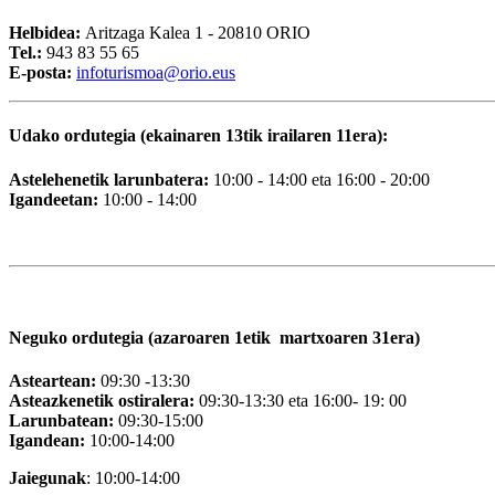
Helbidea:
Aritzaga Kalea 1 - 20810 ORIO
Tel.:
943 83 55 65
E-posta:
i
nfoturismoa@orio.eus
Udako ordutegia (ekainaren 13tik irailaren 11era):
Astelehenetik larunbatera:
10:00 - 14:00 eta 16:00 - 20:00
Igandeetan:
10:00 - 14:00
Neguko ordutegia (azaroaren 1etik martxoaren 31era)
Asteartean:
09:30 -13:30
Asteazkenetik ostiralera:
09:30-13:30 eta 16:00- 19: 00
Larunbatean:
09:30-15:00
Igandean:
10:00-14:00
Jaiegunak
: 10:00-14:00