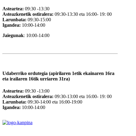
Asteartea:
09:30 -13:30
Asteazkenetik ostiralera:
09:30-13:30 eta 16:00- 19: 00
Larunbata:
09:30-15:00
Igandea:
10:00-14:00
Jaiegunak
: 10:00-14:00
Udaberriko ordutegia (apirilaren 1etik ekainaren 16ra
eta irailaren 16tik urriaren 31ra)
Asteartea:
09:30 -13:00
Asteazkenetik ostiralera:
09:30-13:00 eta 16:00- 19: 00
Larunbata:
09:30-14:00 eta 16:00-19:00
Igandea:
10:00-14:00