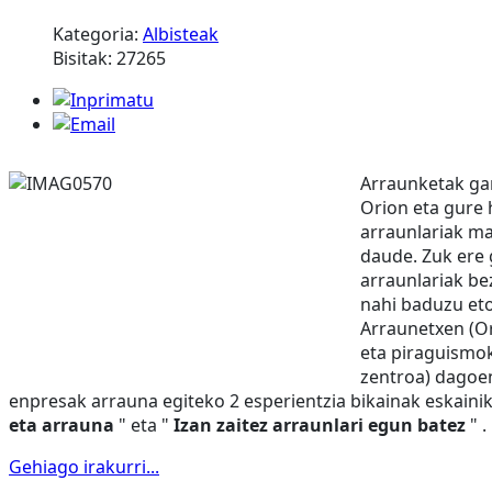
Kategoria:
Albisteak
Bisitak: 27265
Arraunketak ga
Orion eta gure 
arraunlariak m
daude. Zuk ere 
arraunlariak be
nahi baduzu eto
Arraunetxen (O
eta piraguismok
zentroa) dago
enpresak arrauna egiteko 2 esperientzia bikainak eskainik
eta arrauna
" eta "
Izan zaitez arraunlari egun batez
" .
Gehiago irakurri...