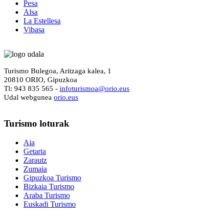
Pesa
Alsa
La Estellesa
Vibasa
Turismo Bulegoa, Aritzaga kalea, 1
20810 ORIO, Gipuzkoa
Tl: 943 835 565 -
i
nfoturismoa@orio.eus
Udal webgunea
orio.eus
Turismo
loturak
Aia
Getaria
Zarautz
Zumaia
Gipuzkoa Turismo
Bizkaia Turismo
Araba Turismo
Euskadi Turismo