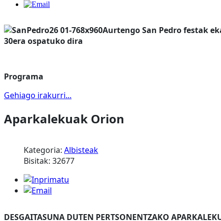
Aurtengo San Pedro festak ek
30era ospatuko dira
Programa
Gehiago irakurri...
Aparkalekuak Orion
Kategoria:
Albisteak
Bisitak: 32677
DESGAITASUNA DUTEN PERTSONENTZAKO APARKALEK