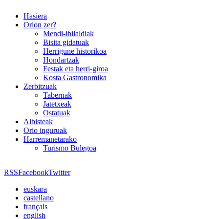
Hasiera
Orion zer?
Mendi-ibilaldiak
Bisita gidatuak
Herrigune historikoa
Hondartzak
Festak eta herri-giroa
Kosta Gastronomika
Zerbitzuak
Tabernak
Jatetxeak
Ostatuak
Albisteak
Orio inguruak
Harremanetarako
Turismo Bulegoa
RSS
Facebook
Twitter
euskara
castellano
français
english