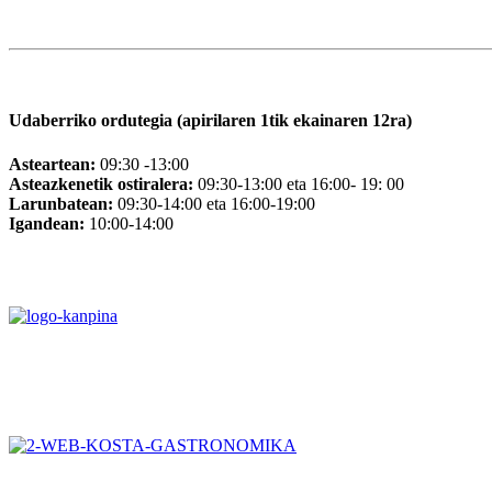
Udaberriko ordutegia (apirilaren 1tik ekainaren 12ra)
Asteartean:
09:30 -13:00
Asteazkenetik ostiralera:
09:30-13:00 eta 16:00- 19: 00
Larunbatean:
09:30-14:00 eta 16:00-19:00
Igandean:
10:00-14:00