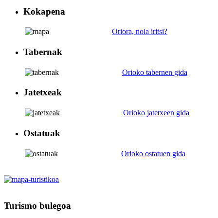
Kokapena
Oriora, nola iritsi?
Tabernak
Orioko tabernen gida
Jatetxeak
Orioko jatetxeen gida
Ostatuak
Orioko ostatuen gida
Turismo
bulegoa