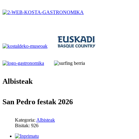
Albisteak
San Pedro festak 2026
Kategoria:
Albisteak
Bisitak: 926